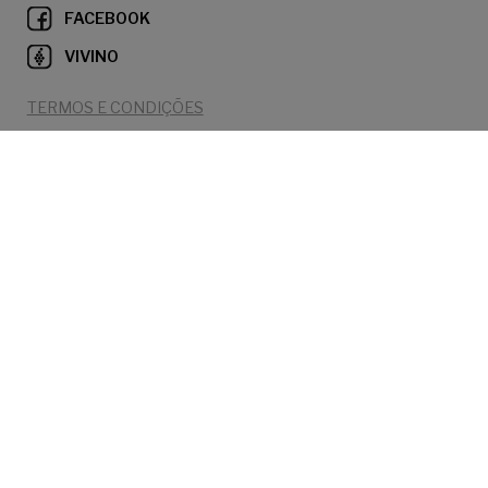
FACEBOOK
VIVINO
TERMOS E CONDIÇÕES
POLÍTICA DE PRIVACIDADE
POLÍTICA DE COOKIES
PLANO DE CONTINGÊNCIA
CANAL DE DENÚNCIA
REGULAMENTOS E POLÍTICAS
RNET 9963