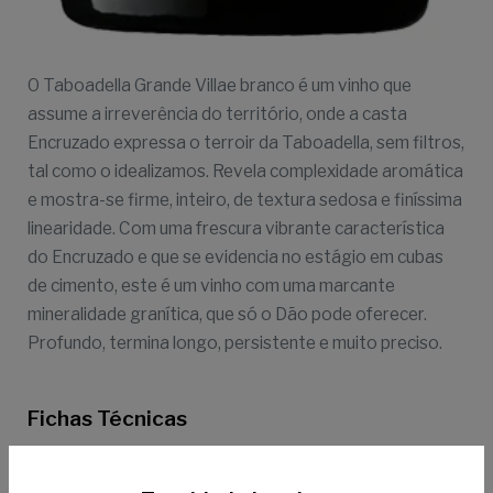
O Taboadella Grande Villae branco é um vinho que
assume a irreverência do território, onde a casta
Encruzado expressa o terroir da Taboadella, sem filtros,
tal como o idealizamos. Revela complexidade aromática
e mostra-se firme, inteiro, de textura sedosa e finíssima
linearidade. Com uma frescura vibrante característica
do Encruzado e que se evidencia no estágio em cubas
de cimento, este é um vinho com uma marcante
mineralidade granítica, que só o Dão pode oferecer.
Profundo, termina longo, persistente e muito preciso.
Fichas Técnicas
2022
2021
2020
2018
2019