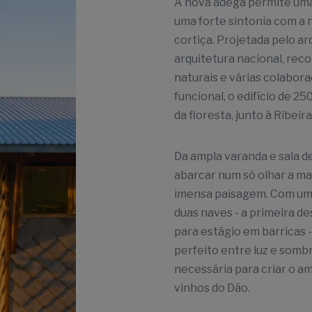
A nova adega permite uma 
uma forte sintonia com a 
cortiça. Projetada pelo a
arquitetura nacional, rec
naturais e várias colabor
funcional, o edifício de 
da floresta, junto à Ribeir
Da ampla varanda e sala de
abarcar num só olhar a m
imensa paisagem. Com uma 
duas naves - a primeira de
para estágio em barricas 
perfeito entre luz e sombr
necessária para criar o a
vinhos do Dão.