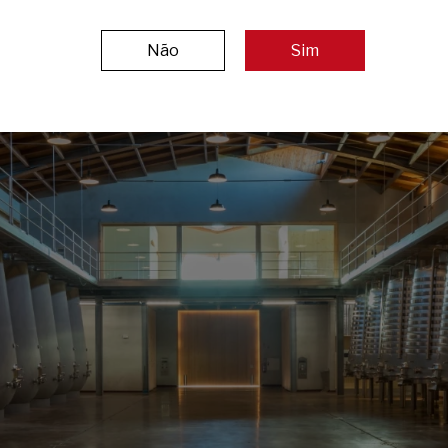
Não
Sim