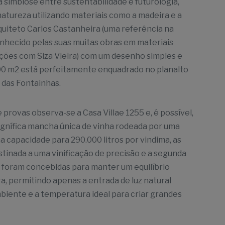
simbiose entre sustentabilidade e futurologia,
natureza utilizando materiais como a madeira e a
rquiteto Carlos Castanheira (uma referência na
onhecido pelas suas muitas obras em materiais
ações com Siza Vieira) com um desenho simples e
2500 m2 está perfeitamente enquadrado no planalto
a das Fontainhas.
 provas observa-se a Casa Villae 1255 e, é possível,
agnífica mancha única de vinha rodeada por uma
capacidade para 290.000 litros por vindima, as
stinada a uma vinificação de precisão e a segunda
- foram concebidas para manter um equilíbrio
a, permitindo apenas a entrada de luz natural
mbiente e a temperatura ideal para criar grandes