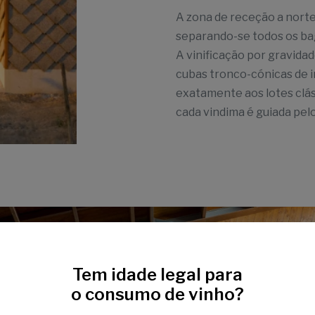
A zona de receção a norte
separando-se todos os bag
A vinificação por gravida
cubas tronco-cónicas de 
exatamente aos lotes clá
cada vindima é guiada pel
Tem idade legal para
o consumo de vinho?