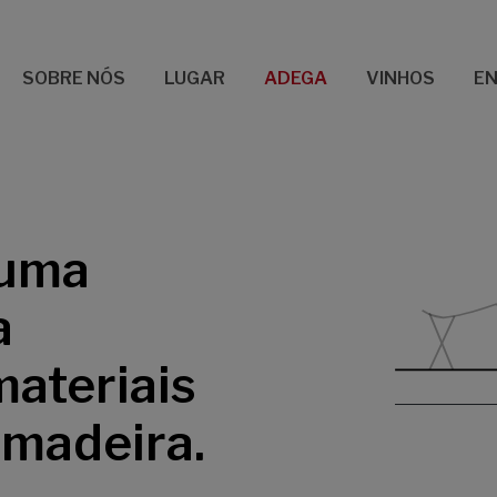
SOBRE NÓS
LUGAR
ADEGA
VINHOS
E
 uma
a
materiais
 madeira.